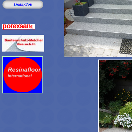
porexsan
®