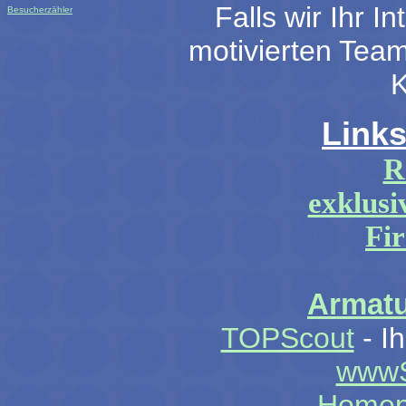
Falls wir Ihr I
Besucherzähler
motivierten Tea
K
Links
R
exklus
Fi
Armatu
TOPScout
- Ih
www
Homepa