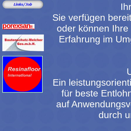
Ih
Sie verfügen berei
porexsan
oder können Ihre 
®
Erfahrung im Um
Ein leistungsorien
für beste Entloh
auf Anwendungsve
durch u