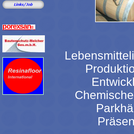
porexsan
®
Lebensmittel
Produkti
Entwick
Chemische 
Parkhä
Präsen