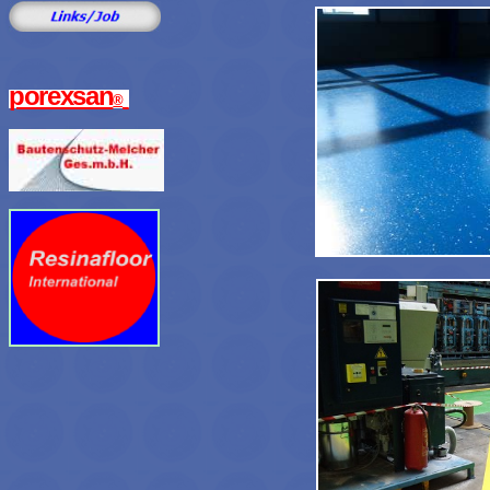
porexsan
®