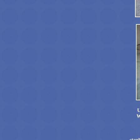
U
W
stau