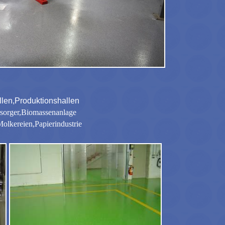
llen,Produktionshallen
rsorger,Biomassenanlage
olkereien,Papierindustrie