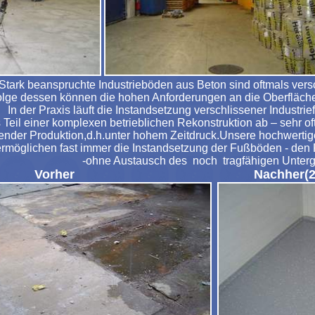
Stark beanspruchte Industrieböden aus Beton sind oftmals vers
olge dessen können die hohen Anforderungen an die Oberflächen
In der Praxis läuft die Instandsetzung verschlissener Industri
 Teil einer komplexen betrieblichen Rekonstruktion ab – sehr 
der Produktion,d.h.unter hohem Zeitdruck.Unsere hochwertig
rmöglichen fast immer die Instandsetzung der Fußböden - den 
-ohne Austausch des noch tragfähigen Unterg
Vorher
Nachher(2