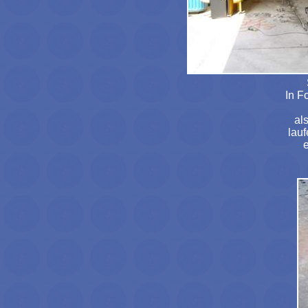
In F
als
laufen
e