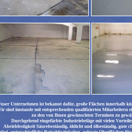
nser Unternehmen ist bekannt dafür, große Flächen innerhalb kürz
ir sind imstande mit entsprechenden qualifizierten Mitarbeitern e
zu den von Ihnen gewünschten Terminen zu gewäh
Durchgehend eingefärbte Industriebeläge mit vielen Vorteil
Abriebfestigkeit Säurebeständig, öldicht und ölbeständig, gute c
bfrei, unterschiedliche Rutschfestigkeiten, robuste Oberflächen für