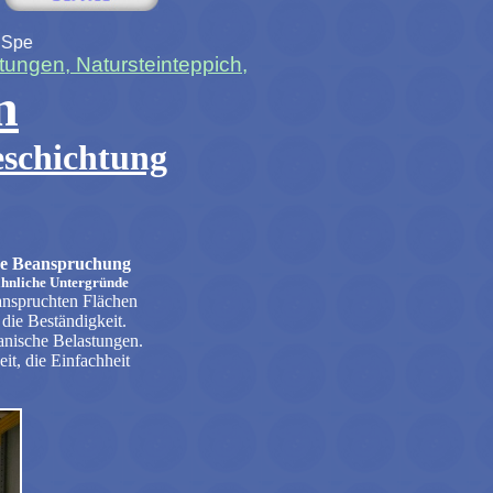
en und Natursteinteppiche
ungen, Natursteinteppich,
n
eschichtung
ohe Beanspruchung
ähnliche Untergründe
anspruchten Flächen
die Beständigkeit.
anische Belastungen.
it, die Einfachheit