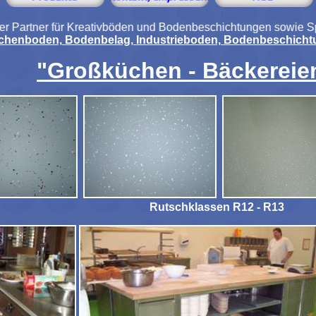
Kreativböden und Bodenbeschichtungen sowie Spezialbeschichtu
chenboden, Bodenbelag,
Industrieboden, Bodenbeschichtu
"Großküchen - Bäckereien
Rutschklassen R12 - R13