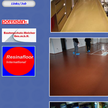
porexsan
®